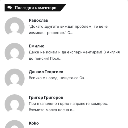
Последни коментари
Радослав
"Докато другите виждат проблем, те вече
измислят решение." О...
Емилио
Даже не искам и да експериментирам! В Англия
до пенсия! Посл...
Данаил Георгиев
Всичко е наред, нещата.са Ок...
Григор Григоров
При възпалено гърло направете компрес.
Вземете малка носна к...
Koko