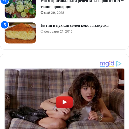
Ето я оригиналната рецепта за сироп от бъз –
точни пропорции
май 29, 2018
Евтин и пухкав солен кекс за закуска
февруари 21, 2016