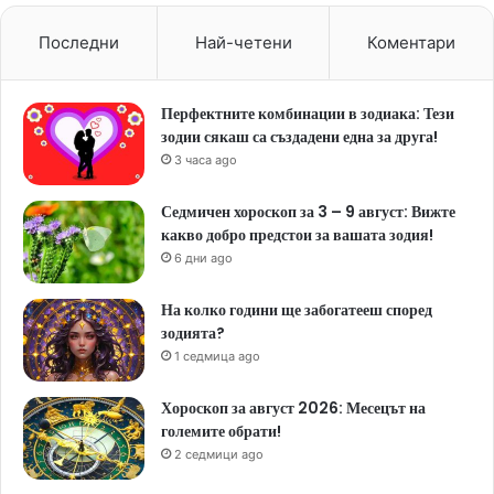
Последни
Най-четени
Коментари
Перфектните комбинации в зодиака: Тези
зодии сякаш са създадени една за друга!
3 часа ago
Седмичен хороскоп за 3 – 9 август: Вижте
какво добро предстои за вашата зодия!
6 дни ago
На колко години ще забогатееш според
зодията?
1 седмица ago
Хороскоп за август 2026: Месецът на
големите обрати!
2 седмици ago