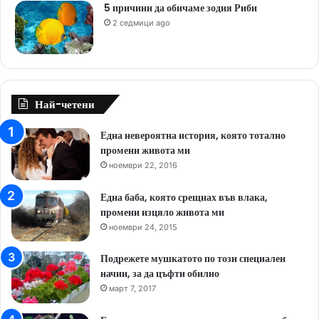
5 причини да обичаме зодия Риби
2 седмици ago
Най-четени
Една невероятна история, която тотално
промени живота ми
ноември 22, 2016
Една баба, която срещнах във влака,
промени изцяло живота ми
ноември 24, 2015
Подрежете мушкатото по този специален
начин, за да цъфти обилно
март 7, 2017