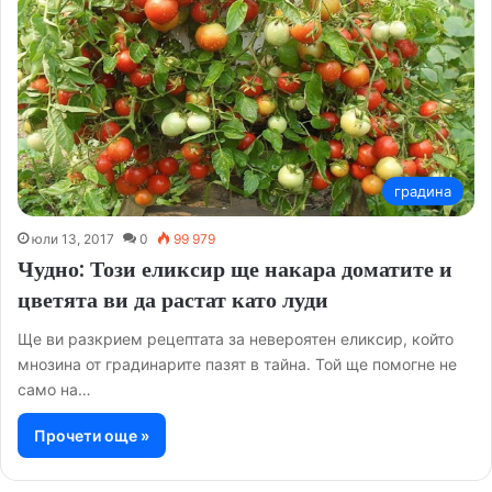
градина
юли 13, 2017
0
99 979
Чудно: Този еликсир ще накара доматите и
цветята ви да растат като луди
Ще ви разкрием рецептата за невероятен еликсир, който
мнозина от градинарите пазят в тайна. Той ще помогне не
само на…
Прочети още »