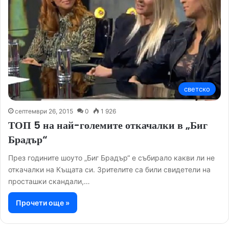
светско
септември 26, 2015
0
1 926
ТОП 5 на най-големите откачалки в „Биг
Брадър“
През годините шоуто „Биг Брадър“ е събирало какви ли не
откачалки на Къщата си. Зрителите са били свидетели на
просташки скандали,…
Прочети още »