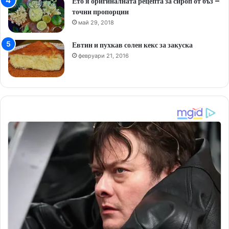
Ето я оригиналната рецепта за сироп от бъз –
точни пропорции
май 29, 2018
Евтин и пухкав солен кекс за закуска
февруари 21, 2016