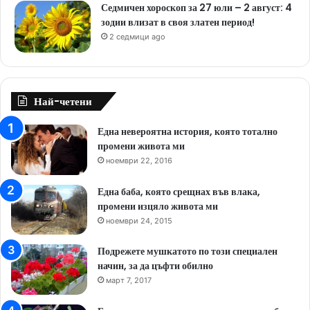
Седмичен хороскоп за 27 юли – 2 август: 4
зодии влизат в своя златен период!
2 седмици ago
Най-четени
Една невероятна история, която тотално
промени живота ми
ноември 22, 2016
Една баба, която срещнах във влака,
промени изцяло живота ми
ноември 24, 2015
Подрежете мушкатото по този специален
начин, за да цъфти обилно
март 7, 2017