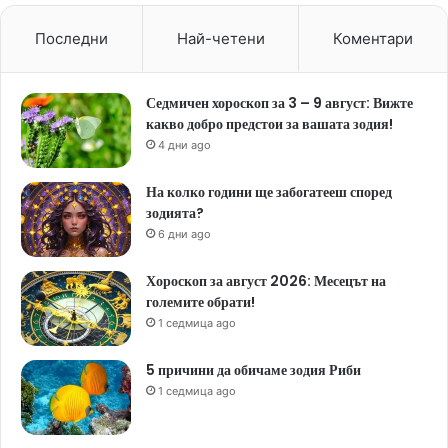
Последни
Най-четени
Коментари
Седмичен хороскоп за 3 – 9 август: Вижте
какво добро предстои за вашата зодия!
4 дни ago
На колко години ще забогатееш според
зодията?
6 дни ago
Хороскоп за август 2026: Месецът на
големите обрати!
1 седмица ago
5 причини да обичаме зодия Риби
1 седмица ago