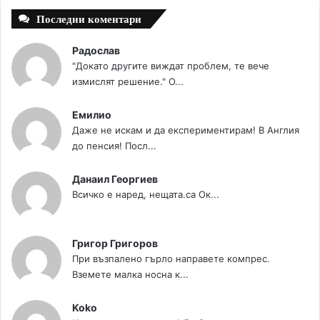
Последни коментари
Радослав
"Докато другите виждат проблем, те вече
измислят решение." О...
Емилио
Даже не искам и да експериментирам! В Англия
до пенсия! Посл...
Данаил Георгиев
Всичко е наред, нещата.са Ок...
Григор Григоров
При възпалено гърло направете компрес.
Вземете малка носна к...
Koko