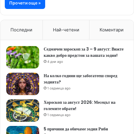
Прочети още »
Последни
Най-четени
Коментари
Седмичен хороскоп за 3 – 9 август: Вижте
какво добро предстои за вашата зодия!
4 дни ago
На колко години ще забогатееш според
зодията?
1 седмица ago
Хороскоп за август 2026: Месецът на
големите обрати!
1 седмица ago
5 причини да обичаме зодия Риби