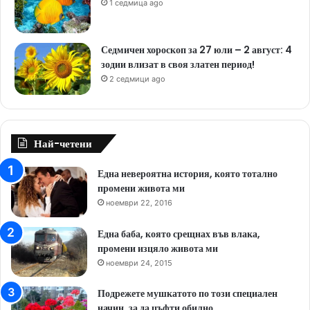
1 седмица ago
Седмичен хороскоп за 27 юли – 2 август: 4
зодии влизат в своя златен период!
2 седмици ago
Най-четени
Една невероятна история, която тотално
промени живота ми
ноември 22, 2016
Една баба, която срещнах във влака,
промени изцяло живота ми
ноември 24, 2015
Подрежете мушкатото по този специален
начин, за да цъфти обилно