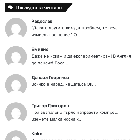
Последни коментари
Радослав
"Докато другите виждат проблем, те вече
измислят решение." О...
Емилио
Даже не искам и да експериментирам! В Англия
до пенсия! Посл...
Данаил Георгиев
Всичко е наред, нещата.са Ок...
Григор Григоров
При възпалено гърло направете компрес.
Вземете малка носна к...
Koko