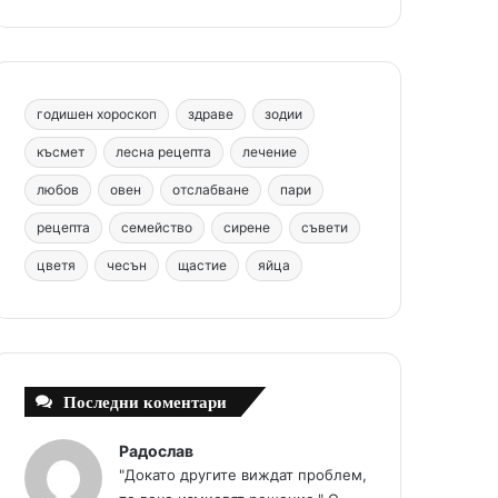
b
e
u
a
o
o
r
b
g
m
o
e
e
r
годишен хороскоп
здраве
зодии
k
s
a
късмет
лесна рецепта
лечение
любов
овен
отслабване
пари
t
m
рецепта
семейство
сирене
съвети
цветя
чесън
щастие
яйца
Последни коментари
Радослав
"Докато другите виждат проблем,