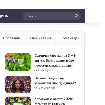
Търси
ДИНА
Последни
Най-четени
Коментари
Седмичен хороскоп за 3 – 9
август: Вижте какво добро
предстои за вашата зодия!
5 дни ago
На колко години ще
забогатееш според зодията?
1 седмица ago
Хороскоп за август 2026:
Месецът на големите