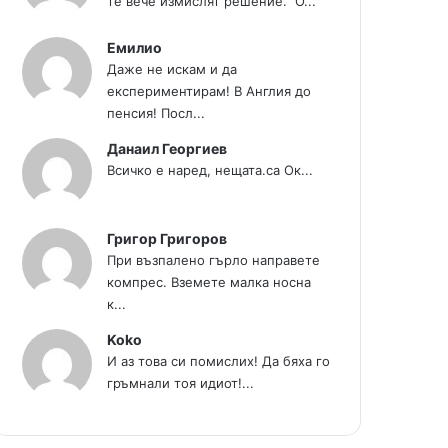
те вече измислят решение." О...
Емилио
Даже не искам и да
експериментирам! В Англия до
пенсия! Посл...
Данаил Георгиев
Всичко е наред, нещата.са Ок...
Григор Григоров
При възпалено гърло направете
компрес. Вземете малка носна
к...
Koko
И аз това си помислих! Да бяха го
гръмнали тоя идиот!...