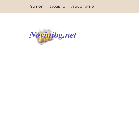
За нея
забавно
любопитно