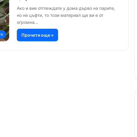
Ако и вие отглеждате у дома дърво на парите,
но не цъфти, то този материал ще ви е от
огромна…
тя
Прочети още »