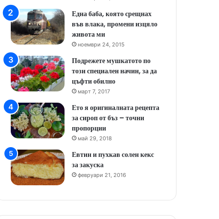
Една баба, която срещнах
във влака, промени изцяло
живота ми
ноември 24, 2015
Подрежете мушкатото по
този специален начин, за да
цъфти обилно
март 7, 2017
Ето я оригиналната рецепта
за сироп от бъз – точни
пропорции
май 29, 2018
Евтин и пухкав солен кекс
за закуска
февруари 21, 2016