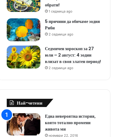
обрати!
1 седмица ago
5 причини да обичаме зодия
Риби
2 седмици ago
Седмичен хороскоп за 27
юли – 2 август: 4 зодии
влизат в своя златен период!
2 седмици ago
Най-четени
Една невероятна история,
която тотално промени
живота ми
ноември 22, 2016