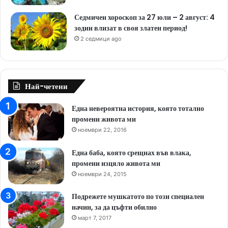
Седмичен хороскоп за 27 юли – 2 август: 4
зодии влизат в своя златен период!
2 седмици ago
Най-четени
Една невероятна история, която тотално
промени живота ми
ноември 22, 2016
Една баба, която срещнах във влака,
промени изцяло живота ми
ноември 24, 2015
Подрежете мушкатото по този специален
начин, за да цъфти обилно
март 7, 2017