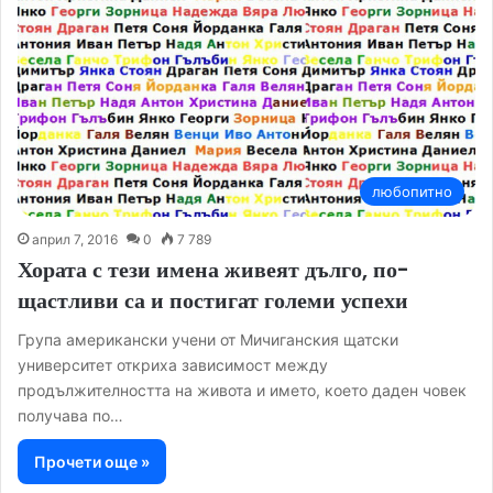
любопитно
април 7, 2016
0
7 789
Хората с тези имена живеят дълго, по-
щастливи са и постигат големи успехи
Група американски учени от Мичиганския щатски
университет откриха зависимост между
продължителността на живота и името, което даден човек
получава по…
Прочети още »