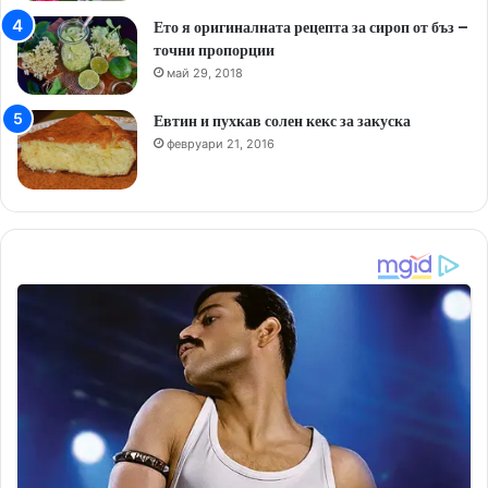
Ето я оригиналната рецепта за сироп от бъз –
точни пропорции
май 29, 2018
Евтин и пухкав солен кекс за закуска
февруари 21, 2016