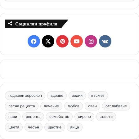
Социални профили
F
X
P
Y
I
v
a
i
o
n
k
c
n
u
s
.
e
t
T
t
c
b
e
u
a
o
годишен хороскоп
здраве
зодии
късмет
o
r
b
g
m
лесна рецепта
лечение
любов
овен
отслабване
o
e
e
r
пари
рецепта
семейство
сирене
съвети
цветя
чесън
k
щастие
s
яйца
a