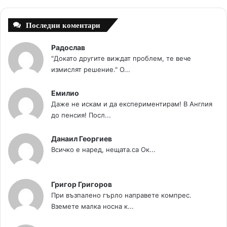
t
m
Последни коментари
Радослав
"Докато другите виждат проблем, те вече
измислят решение." О...
Емилио
Даже не искам и да експериментирам! В Англия
до пенсия! Посл...
Данаил Георгиев
Всичко е наред, нещата.са Ок...
Григор Григоров
При възпалено гърло направете компрес.
Вземете малка носна к...