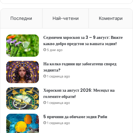
Последни
Най-четени
Коментари
Седмичен хороскоп за 3 – 9 август: Вижте
какво добро предстои за вашата зодия!
5 дни ago
На колко години ще забогатееш според
зодията?
1 седмица ago
Хороскоп за август 2026: Месецът на
големите обрати!
1 седмица ago
5 причини да обичаме зодия Риби
1 седмица ago