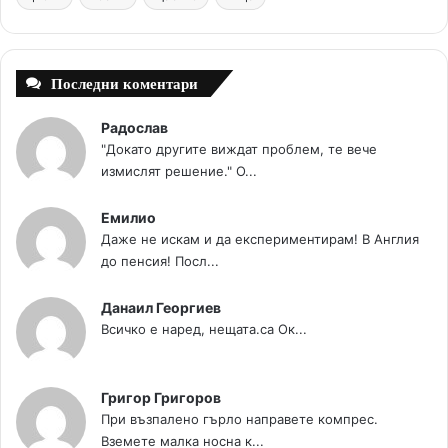
t
m
Последни коментари
Радослав
"Докато другите виждат проблем, те вече
измислят решение." О...
Емилио
Даже не искам и да експериментирам! В Англия
до пенсия! Посл...
Данаил Георгиев
Всичко е наред, нещата.са Ок...
Григор Григоров
При възпалено гърло направете компрес.
Вземете малка носна к...