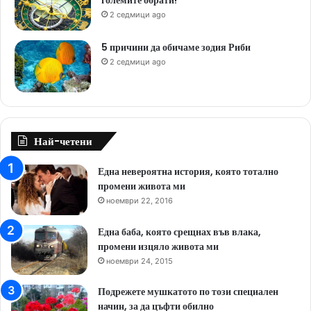
големите обрати!
2 седмици ago
5 причини да обичаме зодия Риби
2 седмици ago
Най-четени
Една невероятна история, която тотално
промени живота ми
ноември 22, 2016
Една баба, която срещнах във влака,
промени изцяло живота ми
ноември 24, 2015
Подрежете мушкатото по този специален
начин, за да цъфти обилно