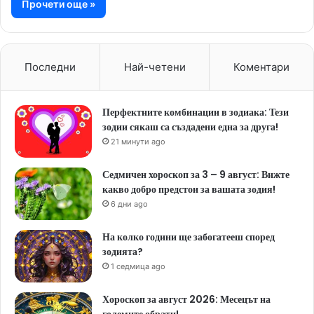
Прочети още »
Последни
Най-четени
Коментари
Перфектните комбинации в зодиака: Тези
зодии сякаш са създадени една за друга!
21 минути ago
Седмичен хороскоп за 3 – 9 август: Вижте
какво добро предстои за вашата зодия!
6 дни ago
На колко години ще забогатееш според
зодията?
1 седмица ago
Хороскоп за август 2026: Месецът на