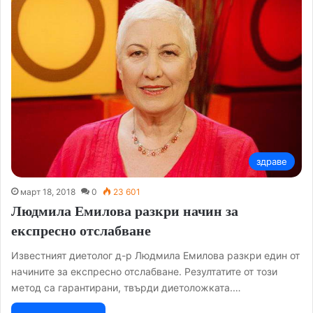
здраве
март 18, 2018
0
23 601
Людмила Емилова разкри начин за
експресно отслабване
Известният диетолог д-р Людмила Емилова разкри един от
начините за експресно отслабване. Резултатите от този
метод са гарантирани, твърди диетоложката.…