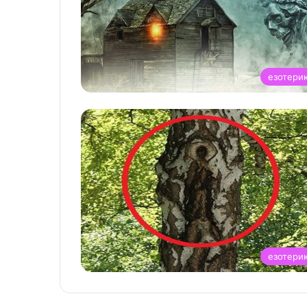
езотери
езотери