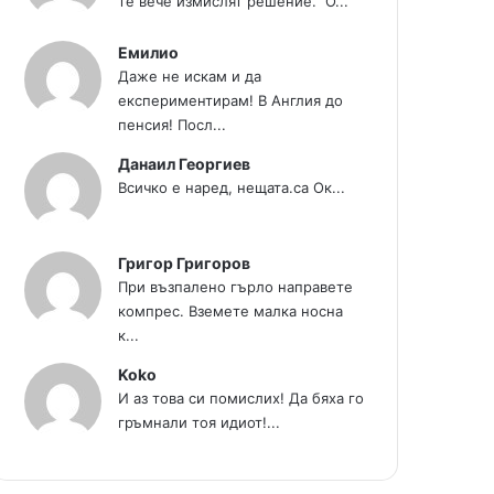
те вече измислят решение." О...
Емилио
Даже не искам и да
експериментирам! В Англия до
пенсия! Посл...
Данаил Георгиев
Всичко е наред, нещата.са Ок...
Григор Григоров
При възпалено гърло направете
компрес. Вземете малка носна
к...
Koko
И аз това си помислих! Да бяха го
гръмнали тоя идиот!...