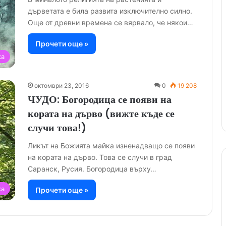
дърветата е била развита изключително силно.
Още от древни времена се вярвало, че някои…
Прочети още »
ка
октомври 23, 2016
0
19 208
ЧУДО: Богородица се появи на
кората на дърво (вижте къде се
случи това!)
Ликът на Божията майка изненадващо се появи
на кората на дърво. Това се случи в град
Саранск, Русия. Богородица върху…
ка
Прочети още »