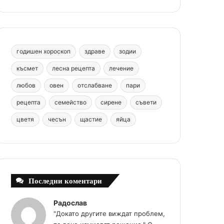
b
e
u
a
o
o
r
b
g
m
o
e
e
r
годишен хороскоп
здраве
зодии
k
s
a
късмет
лесна рецепта
лечение
любов
овен
отслабване
пари
t
m
рецепта
семейство
сирене
съвети
цветя
чесън
щастие
яйца
Последни коментари
Радослав
"Докато другите виждат проблем,