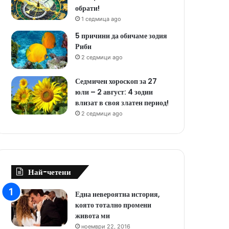
обрати!
1 седмица ago
5 причини да обичаме зодия
Риби
2 седмици ago
Седмичен хороскоп за 27
юли – 2 август: 4 зодии
влизат в своя златен период!
2 седмици ago
Най-четени
Една невероятна история,
която тотално промени
живота ми
ноември 22, 2016