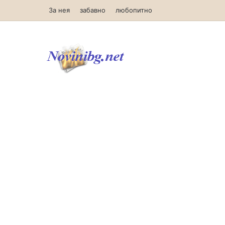
За нея
забавно
любопитно