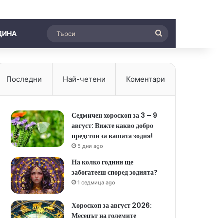
Търси
ДИНА
Последни
Най-четени
Коментари
Седмичен хороскоп за 3 – 9
август: Вижте какво добро
предстои за вашата зодия!
5 дни ago
На колко години ще
забогатееш според зодията?
1 седмица ago
Хороскоп за август 2026:
Месецът на големите