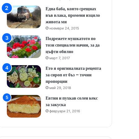
Една баба, която срещнах
във влака, промени изцяло
живота ми
ноември 24, 2015
Подрежете мушкатото по
този специален начин, за да
цъфти обилно
март 7, 2017
Ето я оригиналната рецепта
за сироп от бъз – точни
пропорции
май 29, 2018
Евтин и пухкав солен кекс
за закуска
февруари 21, 2016