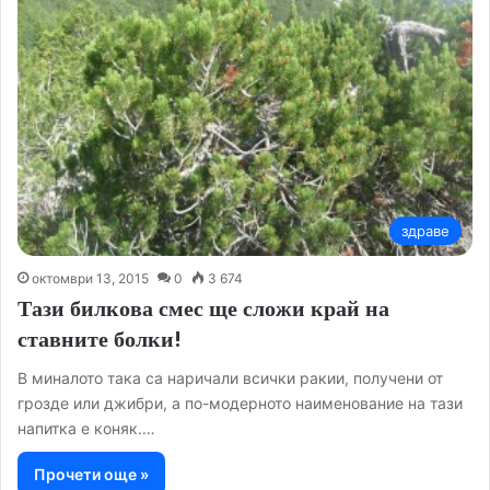
здраве
октомври 13, 2015
0
3 674
Тази билкова смес ще сложи край на
ставните болки!
В миналото така са наричали всички ракии, получени от
грозде или джибри, а по-модерното наименование на тази
напитка е коняк.…
Прочети още »