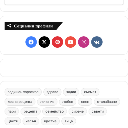
Социални профили
F
X
P
Y
I
v
a
i
o
n
k
c
n
u
s
.
e
t
T
t
c
b
e
u
a
o
годишен хороскоп
здраве
зодии
късмет
o
r
b
g
m
лесна рецепта
лечение
любов
овен
отслабване
o
e
e
r
пари
рецепта
семейство
сирене
съвети
цветя
чесън
k
щастие
s
яйца
a