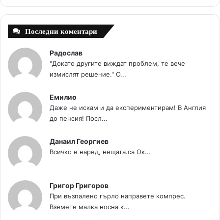
t
m
Последни коментари
Радослав
"Докато другите виждат проблем, те вече
измислят решение." О...
Емилио
Даже не искам и да експериментирам! В Англия
до пенсия! Посл...
Данаил Георгиев
Всичко е наред, нещата.са Ок...
Григор Григоров
При възпалено гърло направете компрес.
Вземете малка носна к...