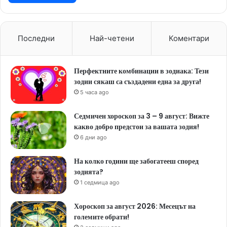
Последни
Най-четени
Коментари
Перфектните комбинации в зодиака: Тези
зодии сякаш са създадени една за друга!
5 часа ago
Седмичен хороскоп за 3 – 9 август: Вижте
какво добро предстои за вашата зодия!
6 дни ago
На колко години ще забогатееш според
зодията?
1 седмица ago
Хороскоп за август 2026: Месецът на
големите обрати!