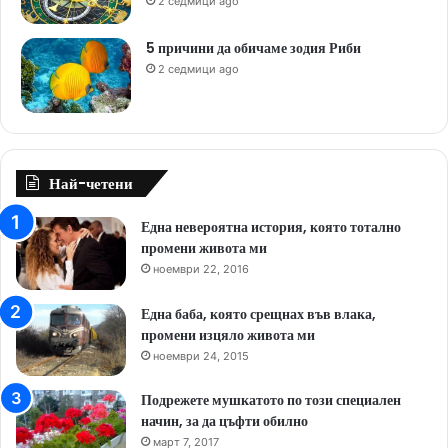
2 седмици ago
5 причини да обичаме зодия Риби
2 седмици ago
Най-четени
Една невероятна история, която тотално
промени живота ми
ноември 22, 2016
Една баба, която срещнах във влака,
промени изцяло живота ми
ноември 24, 2015
Подрежете мушкатото по този специален
начин, за да цъфти обилно
март 7, 2017