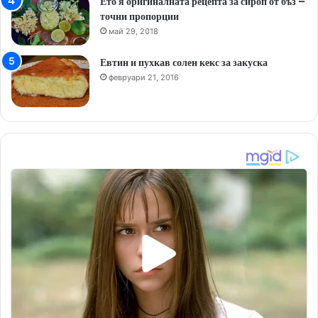
Ето я оригиналната рецепта за сироп от бъз –
точни пропорции
май 29, 2018
Евтин и пухкав солен кекс за закуска
февруари 21, 2016