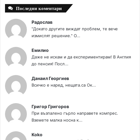
Последни коментари
Радослав
"Докато другите виждат проблем, те вече
измислят решение." О...
Емилио
Даже не искам и да експериментирам! В Англия
до пенсия! Посл...
Данаил Георгиев
Всичко е наред, нещата.са Ок...
Григор Григоров
При възпалено гърло направете компрес.
Вземете малка носна к...
Koko