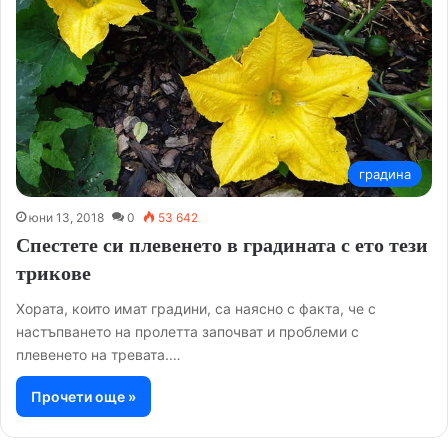
градина
юни 13, 2018
0
53 642
Спестете си плевенето в градината с ето тези
трикове
Хората, които имат градини, са наясно с факта, че с
настъпването на пролетта започват и проблеми с
плевенето на тревата.…
Прочети още »