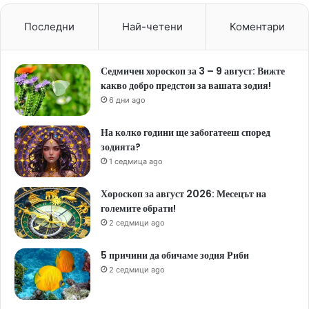
Последни
Най-четени
Коментари
Седмичен хороскоп за 3 – 9 август: Вижте
какво добро предстои за вашата зодия!
6 дни ago
На колко години ще забогатееш според
зодията?
1 седмица ago
Хороскоп за август 2026: Месецът на
големите обрати!
2 седмици ago
5 причини да обичаме зодия Риби
2 седмици ago