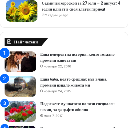
Седмичен хороскоп за 27 юли – 2 август: 4
зодии влизат в своя златен период!
2 седмици ago
Най-четени
Една невероятна история, която тотално
промени живота ми
ноември 22, 2016
Една баба, която срещнах във влака,
промени изцяло живота ми
ноември 24, 2015
Подрежете мушкатото по този специален
начин, за да цъфти обилно
март 7, 2017