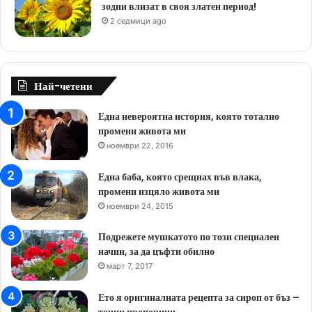
зодии влизат в своя златен период!
2 седмици ago
Най-четени
Една невероятна история, която тотално
промени живота ми
ноември 22, 2016
Една баба, която срещнах във влака,
промени изцяло живота ми
ноември 24, 2015
Подрежете мушкатото по този специален
начин, за да цъфти обилно
март 7, 2017
Ето я оригиналната рецепта за сироп от бъз –
точни пропорции