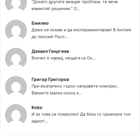
"Докато другите виждат проблем, те вече
измислят решение." О...
Емилио
Даже не искам и да експериментирам! В Англия
до пенсия! Посл...
Данаил Георгиев
Всичко е наред, нещата.са Ок...
Григор Григоров
При възпалено гърло направете компрес.
Вземете малка носна к...
Koko
И аз това си помислих! Да бяха го гръмнали тоя
идиот!...