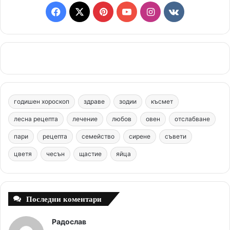
F
X
P
Y
I
v
a
i
o
n
k
c
n
u
s
.
e
t
T
t
c
b
e
u
a
o
годишен хороскоп
здраве
зодии
късмет
o
r
b
g
m
лесна рецепта
лечение
любов
овен
отслабване
o
e
e
r
пари
рецепта
семейство
сирене
съвети
цветя
чесън
k
щастие
s
яйца
a
t
m
Последни коментари
Радослав