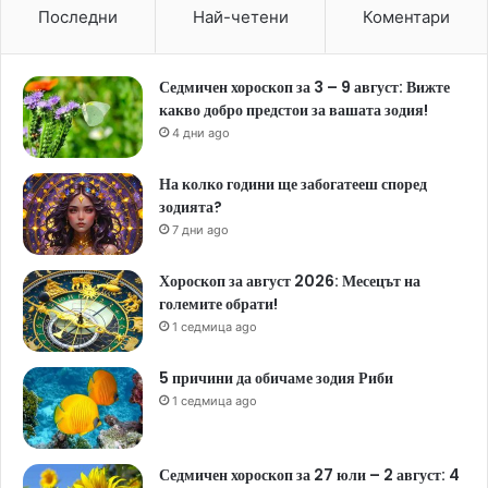
Последни
Най-четени
Коментари
Седмичен хороскоп за 3 – 9 август: Вижте
какво добро предстои за вашата зодия!
4 дни ago
На колко години ще забогатееш според
зодията?
7 дни ago
Хороскоп за август 2026: Месецът на
големите обрати!
1 седмица ago
5 причини да обичаме зодия Риби
1 седмица ago
Седмичен хороскоп за 27 юли – 2 август: 4