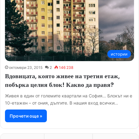
истории
октомври 23, 2015
2
146 238
Вдовицата, която живее на третия етаж,
побърка целия блок! Какво да правя?
Живея в един от големите квартали на София… Блокът ни е
10-етажен – от ония, дългите. В нашия вход всички…
Прочети още »