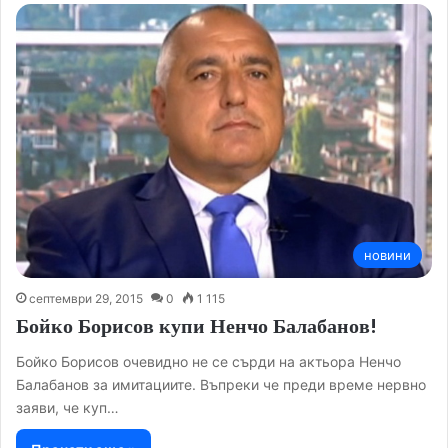
новини
септември 29, 2015
0
1 115
Бойко Борисов купи Ненчо Балабанов!
Бойко Борисов очевидно не се сърди на актьора Ненчо
Балабанов за имитациите. Въпреки че преди време нервно
заяви, че куп…