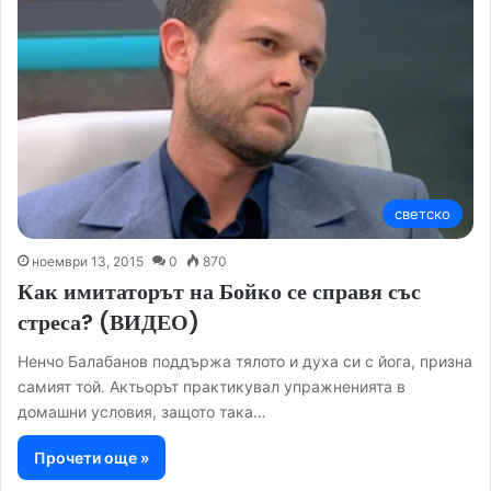
светско
ноември 13, 2015
0
870
Как имитаторът на Бойко се справя със
стреса? (ВИДЕО)
Ненчо Балабанов поддържа тялото и духа си с йога, призна
самият той. Актьорът практикувал упражненията в
домашни условия, защото така…
Прочети още »