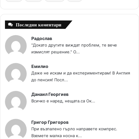
t
m
Последни коментари
Радослав
"Докато другите виждат проблем, те вече
измислят решение." О...
Емилио
Даже не искам и да експериментирам! В Англия
до пенсия! Посл...
Данаил Георгиев
Всичко е наред, нещата.са Ок...
Григор Григоров
При възпалено гърло направете компрес.
Вземете малка носна к...