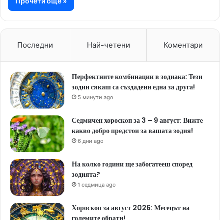
Прочети още »
Последни
Най-четени
Коментари
Перфектните комбинации в зодиака: Тези
зодии сякаш са създадени една за друга!
5 минути ago
Седмичен хороскоп за 3 – 9 август: Вижте
какво добро предстои за вашата зодия!
6 дни ago
На колко години ще забогатееш според
зодията?
1 седмица ago
Хороскоп за август 2026: Месецът на
големите обрати!