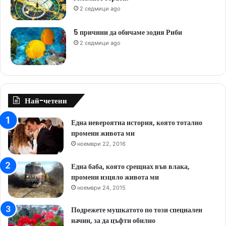
2 седмици ago
5 причини да обичаме зодия Риби
2 седмици ago
Най-четени
Една невероятна история, която тотално
промени живота ми
ноември 22, 2016
Една баба, която срещнах във влака,
промени изцяло живота ми
ноември 24, 2015
Подрежете мушкатото по този специален
начин, за да цъфти обилно