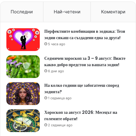
Последни
Най-четени
Коментари
Перфектните комбинации в зодиака: Тези
зодии сякаш са създадени една за друга!
5 часа ago
Седмичен хороскоп за 3 – 9 август: Вижте
какво добро предстои за вашата зодия!
6 дни ago
На колко години ще забогатееш според
зодията?
1 седмица ago
Хороскоп за август 2026: Месецът на
големите обрати!
2 седмици ago