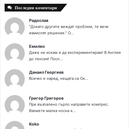
Последни коментари
Радослав
"Докато другите виждат проблем, те вече
измислят решение." О...
Емилио
Даже не искам и да експериментирам! В Англия
до пенсия! Посл...
Данаил Георгиев
Всичко е наред, нещата.са Ок...
Григор Григоров
При възпалено гърло направете компрес.
Вземете малка носна к...
Koko