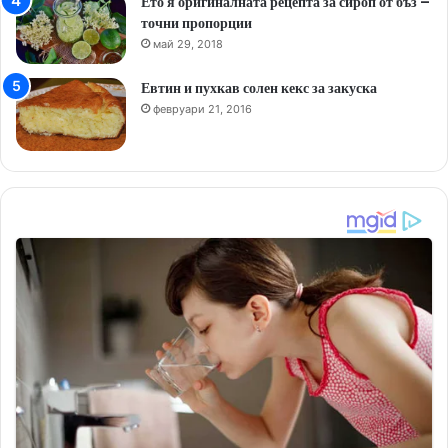
Ето я оригиналната рецепта за сироп от бъз –
точни пропорции
май 29, 2018
Евтин и пухкав солен кекс за закуска
февруари 21, 2016