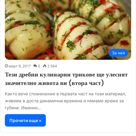
За нея
март 9, 2017
0
2 564
Тези дребни кулинарни трикове ще улеснят
значително живота ви (втора част)
Както вече споменахме в първата част на този материал,
живеем в доста динамични времена и нямаме време за
губене. Именно…
Прочети още »