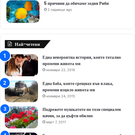
5 причини да обичаме зодия Риби
2 седмици ago
Най-четени
Една невероятна история, която тотално
промени живота ми
ноември 22, 2016
Една баба, която срещнах във влака,
промени изцяло живота ми
ноември 24, 2015
Подрежете мушкатото по този специален
начин, за да цъфти обилно
март 7, 2017