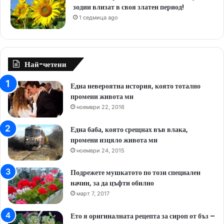
зодии влизат в своя златен период!
1 седмица ago
Най-четени
Една невероятна история, която тотално
промени живота ми
ноември 22, 2016
Една баба, която срещнах във влака,
промени изцяло живота ми
ноември 24, 2015
Подрежете мушкатото по този специален
начин, за да цъфти обилно
март 7, 2017
Ето я оригиналната рецепта за сироп от бъз –