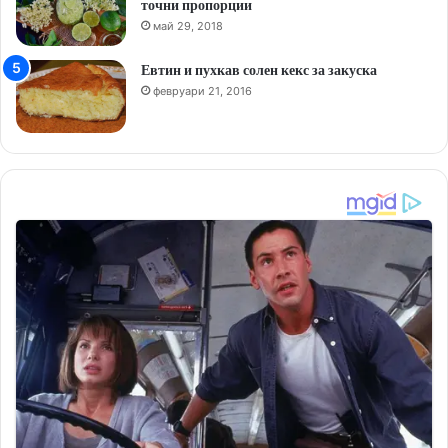
точни пропорции
май 29, 2018
Евтин и пухкав солен кекс за закуска
февруари 21, 2016