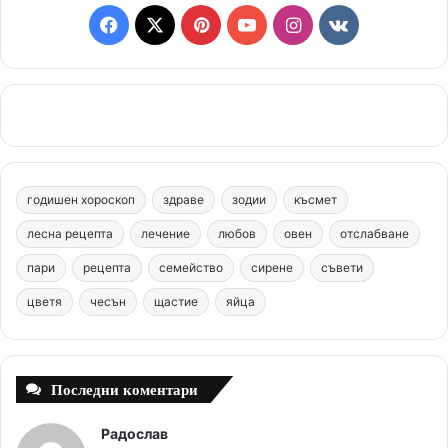
F
X
P
Y
I
v
a
i
o
n
k
c
n
u
s
.
e
t
T
t
c
b
e
u
a
o
годишен хороскоп
здраве
зодии
късмет
o
r
b
g
m
лесна рецепта
лечение
любов
овен
отслабване
o
e
e
r
пари
рецепта
семейство
сирене
съвети
цветя
чесън
k
щастие
s
яйца
a
t
m
Последни коментари
Радослав