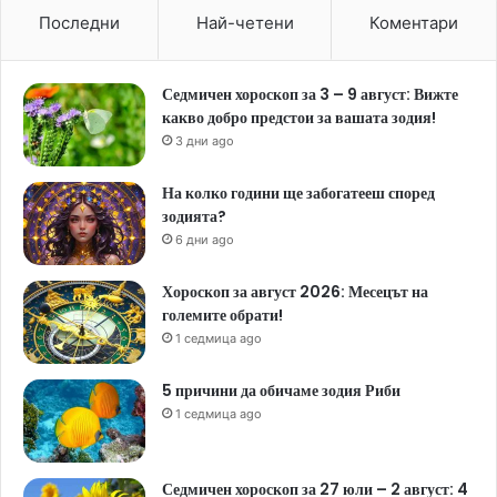
Последни
Най-четени
Коментари
Седмичен хороскоп за 3 – 9 август: Вижте
какво добро предстои за вашата зодия!
3 дни ago
На колко години ще забогатееш според
зодията?
6 дни ago
Хороскоп за август 2026: Месецът на
големите обрати!
1 седмица ago
5 причини да обичаме зодия Риби
1 седмица ago
Седмичен хороскоп за 27 юли – 2 август: 4