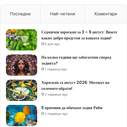
Последни
Най-четени
Коментари
Седмичен хороскоп за 3 – 9 август: Вижте
какво добро предстои за вашата зодия!
6 дни ago
На колко години ще забогатееш според
зодията?
1 седмица ago
Хороскоп за август 2026: Месецът на
големите обрати!
2 седмици ago
5 причини да обичаме зодия Риби
2 седмици ago