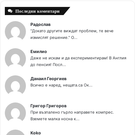
Последни коментари
Радослав
"Докато другите виждат проблем, те вече
измислят решение." О...
Емилио
Даже не искам и да експериментирам! В Англия
до пенсия! Посл...
Данаил Георгиев
Всичко е наред, нещата.са Ок...
Григор Григоров
При възпалено гърло направете компрес.
Вземете малка носна к...
Koko