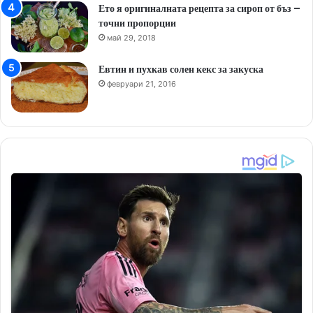
Ето я оригиналната рецепта за сироп от бъз –
точни пропорции
май 29, 2018
Евтин и пухкав солен кекс за закуска
февруари 21, 2016