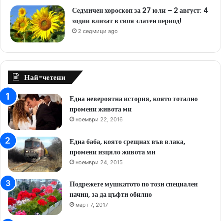
Седмичен хороскоп за 27 юли – 2 август: 4
зодии влизат в своя златен период!
2 седмици ago
Най-четени
Една невероятна история, която тотално
промени живота ми
ноември 22, 2016
Една баба, която срещнах във влака,
промени изцяло живота ми
ноември 24, 2015
Подрежете мушкатото по този специален
начин, за да цъфти обилно
март 7, 2017