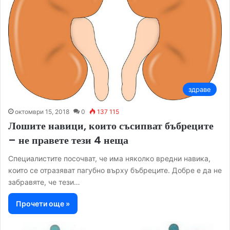
здраве
октомври 15, 2018
0
137 115
Лошите навици, които съсипват бъбреците
– не правете тези 4 неща
Специалистите посочват, че има няколко вредни навика,
които се отразяват пагубно върху бъбреците. Добре е да не
забравяте, че тези…
Прочети още »