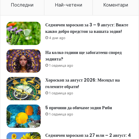
Последни
Най-четени
Коментари
Седмичен хороскоп за 3 – 9 август: Вижте
какво добро предстои за вашата зодия!
4 дни ago
На колко години ще забогатееш според
зодията?
1 седмица ago
Хороскоп за август 2026: Месецът на
големите обрати!
1 седмица ago
5 причини да обичаме зодия Риби
1 седмица ago
Седмичен хороскоп за 27 юли – 2 август: 4