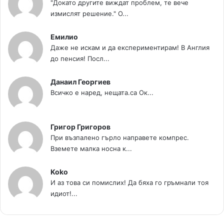
"Докато другите виждат проблем, те вече
измислят решение." О...
Емилио
Даже не искам и да експериментирам! В Англия
до пенсия! Посл...
Данаил Георгиев
Всичко е наред, нещата.са Ок...
Григор Григоров
При възпалено гърло направете компрес.
Вземете малка носна к...
Koko
И аз това си помислих! Да бяха го гръмнали тоя
идиот!...