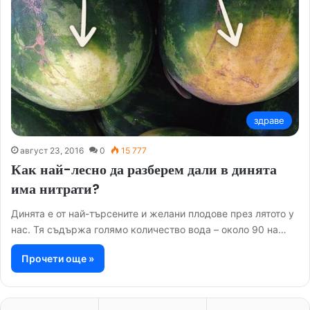
здраве
август 23, 2016
0
15 777
Как най-лесно да разберем дали в динята
има нитрати?
Динята е от най-търсените и желани плодове през лятото у
нас. Тя съдържа голямо количество вода – около 90 на…
Прочети още »