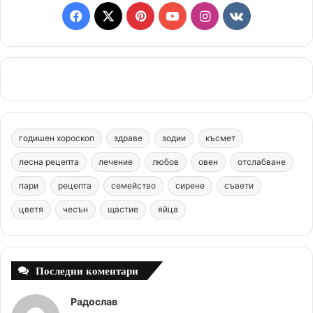
F
X
P
Y
I
v
a
i
o
n
k
c
n
u
s
.
e
t
T
t
c
b
e
u
a
o
годишен хороскоп
здраве
зодии
късмет
o
r
b
g
m
лесна рецепта
лечение
любов
овен
отслабване
o
e
e
r
пари
рецепта
семейство
сирене
съвети
цветя
чесън
k
щастие
s
яйца
a
t
m
Последни коментари
Радослав