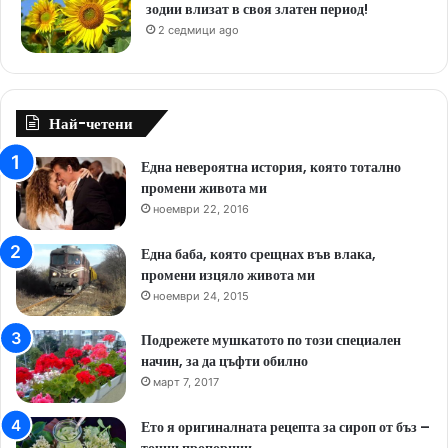
зодии влизат в своя златен период!
2 седмици ago
Най-четени
Една невероятна история, която тотално
промени живота ми
ноември 22, 2016
Една баба, която срещнах във влака,
промени изцяло живота ми
ноември 24, 2015
Подрежете мушкатото по този специален
начин, за да цъфти обилно
март 7, 2017
Ето я оригиналната рецепта за сироп от бъз –
точни пропорции