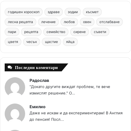
b
e
u
a
o
годишен хороскоп
здраве
зодии
късмет
o
r
b
g
m
лесна рецепта
лечение
любов
овен
отслабване
o
e
e
r
пари
рецепта
семейство
сирене
съвети
цветя
чесън
k
щастие
s
яйца
a
t
m
Последни коментари
Радослав
"Докато другите виждат проблем, те вече
измислят решение." О...
Емилио
Даже не искам и да експериментирам! В Англия
до пенсия! Посл...