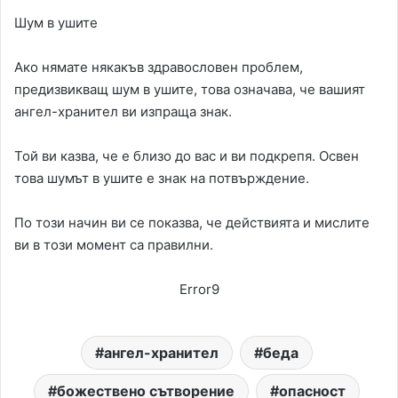
Шум в ушите
Ако нямате някакъв здравословен проблем,
предизвикващ шум в ушите, това означава, че вашият
ангел-хранител ви изпраща знак.
Той ви казва, че е близо до вас и ви подкрепя. Освен
това шумът в ушите е знак на потвърждение.
По този начин ви се показва, че действията и мислите
ви в този момент са правилни.
Error9
ангел-хранител
беда
божествено сътворение
опасност