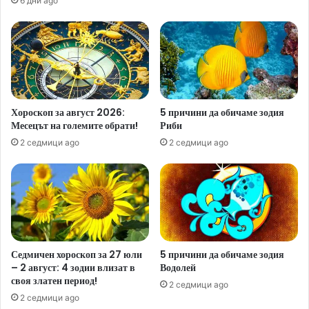
6 дни ago
Хороскоп за август 2026:
5 причини да обичаме зодия
Месецът на големите обрати!
Риби
2 седмици ago
2 седмици ago
Седмичен хороскоп за 27 юли
5 причини да обичаме зодия
– 2 август: 4 зодии влизат в
Водолей
своя златен период!
2 седмици ago
2 седмици ago