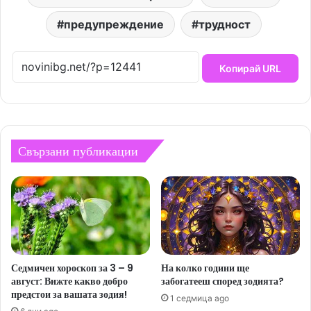
предупреждение
трудност
Копирай URL
Свързани публикации
Седмичен хороскоп за 3 – 9
На колко години ще
август: Вижте какво добро
забогатееш според зодията?
предстои за вашата зодия!
1 седмица ago