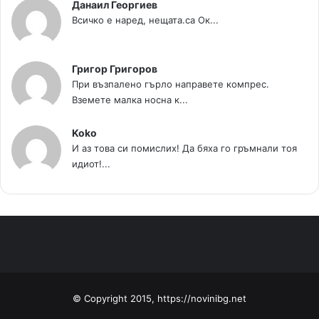
Данаил Георгиев
Всичко е наред, нещата.са Ок...
Григор Григоров
При възпалено гърло направете компрес.
Вземете малка носна к...
Koko
И аз това си помислих! Да бяха го гръмнали тоя
идиот!...
© Copyright 2015, https://novinibg.net