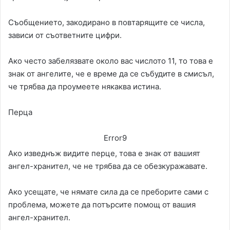
Съобщението, закодирано в повтарящите се числа,
зависи от съответните цифри.
Ако често забелязвате около вас числото 11, то това е
знак от ангелите, че е време да се събудите в смисъл,
че трябва да проумеете някаква истина.
Перца
Error9
Ако изведнъж видите перце, това е знак от вашият
ангел-хранител, че не трябва да се обезкуражавате.
Ако усещате, че нямате сила да се преборите сами с
проблема, можете да потърсите помощ от вашия
ангел-хранител.