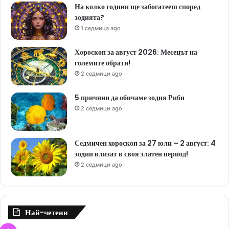
На колко години ще забогатееш според
зодията?
1 седмица ago
Хороскоп за август 2026: Месецът на
големите обрати!
2 седмици ago
5 причини да обичаме зодия Риби
2 седмици ago
Седмичен хороскоп за 27 юли – 2 август: 4
зодии влизат в своя златен период!
2 седмици ago
Най-четени