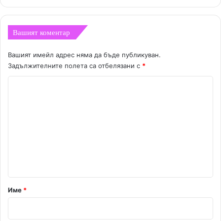
Вашият коментар
Вашият имейл адрес няма да бъде публикуван.
Задължителните полета са отбелязани с
*
К
о
м
е
н
т
а
р
Име
*
:
*