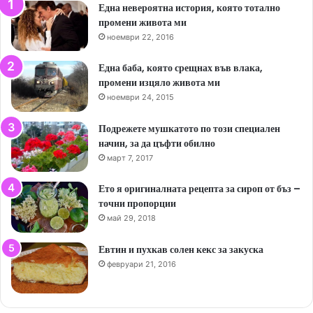
Една невероятна история, която тотално
промени живота ми
ноември 22, 2016
Една баба, която срещнах във влака,
промени изцяло живота ми
ноември 24, 2015
Подрежете мушкатото по този специален
начин, за да цъфти обилно
март 7, 2017
Ето я оригиналната рецепта за сироп от бъз –
точни пропорции
май 29, 2018
Евтин и пухкав солен кекс за закуска
февруари 21, 2016