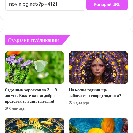
Копирай URL
Свързани публикации
Седмичен хороскоп за 3 – 9
На колко години ще
август: Вижте какво добро
забогатееш според зодията?
предстои за вашата зодия!
6 дни ago
3 дни ago