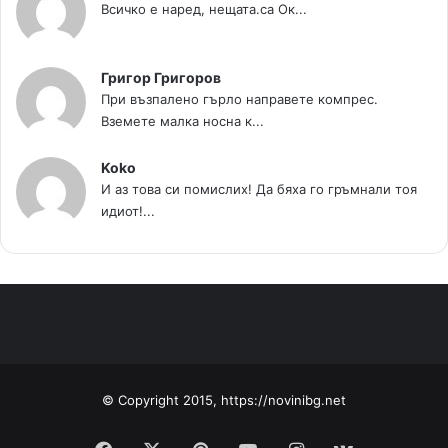
Всичко е наред, нещата.са Ок...
Григор Григоров
При възпалено гърло направете компрес.
Вземете малка носна к...
Koko
И аз това си помислих! Да бяха го гръмнали тоя
идиот!...
© Copyright 2015, https://novinibg.net