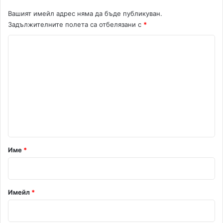
Вашият имейл адрес няма да бъде публикуван.
Задължителните полета са отбелязани с
*
К
о
м
е
н
т
а
р
Име
*
:
*
Имейл
*