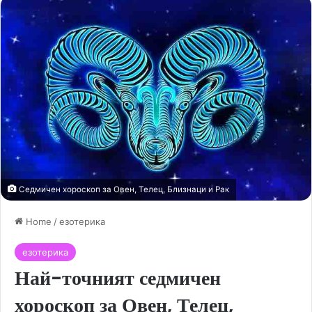
Седмичен хороскоп за Овен, Телец, Близнаци и Рак
Home
/
езотерика
езотерика
Най-точният седмичен
хороскоп за Овен, Телец,