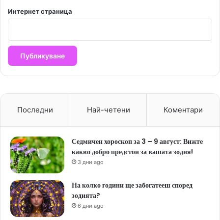
Интернет страница
Последни
Най-четени
Коментари
Седмичен хороскоп за 3 – 9 август: Вижте
какво добро предстои за вашата зодия!
3 дни ago
На колко години ще забогатееш според
зодията?
6 дни ago