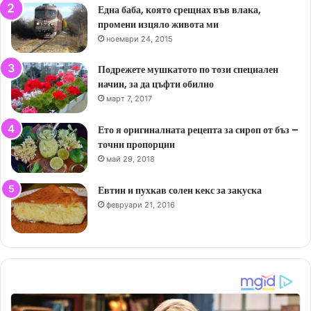
Една баба, която срещнах във влака,
промени изцяло живота ми
ноември 24, 2015
Подрежете мушкатото по този специален
начин, за да цъфти обилно
март 7, 2017
Ето я оригиналната рецепта за сироп от бъз –
точни пропорции
май 29, 2018
Евтин и пухкав солен кекс за закуска
февруари 21, 2016