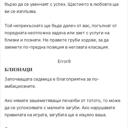
бързо да се увенчаят с успех. Щастието в любовта ще
ви се изплъзва.
Той непрекъснато ще бъде далеч от вас, погълнат от
поредната неотложна задача или зает с услуги на
близки и познати. Не правете груби ходове, за да
заемете по-предна позиция в неговата класация.
Error9
БЛИЗНАЦИ
Започващата седмица е благоприятна за по-
амбициозните.
Ако нямате зашеметяващи печалби от тотото, то може
да се успокоявате с малките загуби. Ако нарушавате
правилата на играта, загубата ще е изцяло ваша.