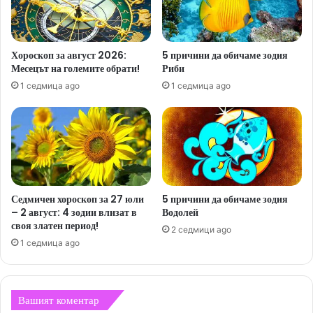
Хороскоп за август 2026:
5 причини да обичаме зодия
Месецът на големите обрати!
Риби
1 седмица ago
1 седмица ago
Седмичен хороскоп за 27 юли
5 причини да обичаме зодия
– 2 август: 4 зодии влизат в
Водолей
своя златен период!
2 седмици ago
1 седмица ago
Вашият коментар