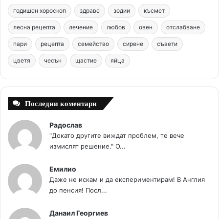
b
e
u
a
o
годишен хороскоп
здраве
зодии
късмет
o
r
b
g
m
лесна рецепта
лечение
любов
овен
отслабване
o
e
e
r
пари
рецепта
семейство
сирене
съвети
цветя
чесън
k
щастие
s
яйца
a
t
m
Последни коментари
Радослав
"Докато другите виждат проблем, те вече
измислят решение." О...
Емилио
Даже не искам и да експериментирам! В Англия
до пенсия! Посл...
Данаил Георгиев