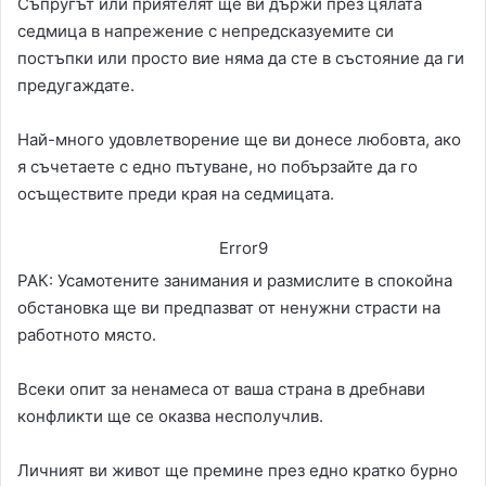
Съпругът или приятелят ще ви държи през цялата
седмица в напрежение с непредсказуемите си
постъпки или просто вие няма да сте в състояние да ги
предугаждате.
Най-много удовлетворение ще ви донесе любовта, ако
я съчетаете с едно пътуване, но побързайте да го
осъществите преди края на седмицата.
Error9
РАК: Усамотените занимания и размислите в спокойна
обстановка ще ви предпазват от ненужни страсти на
работното място.
Всеки опит за ненамеса от ваша страна в дребнави
конфликти ще се оказва несполучлив.
Личният ви живот ще премине през едно кратко бурно