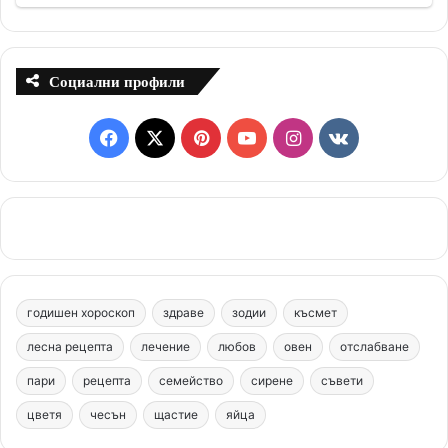
Социални профили
F
X
P
Y
I
v
a
i
o
n
k
c
n
u
s
.
e
t
T
t
c
b
e
u
a
o
годишен хороскоп
здраве
зодии
късмет
o
r
b
g
m
лесна рецепта
лечение
любов
овен
отслабване
o
e
e
r
пари
рецепта
семейство
сирене
съвети
цветя
чесън
k
щастие
s
яйца
a