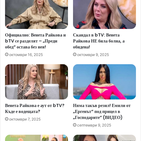
Официално: Венета Райкова и
Скандал в bTV: Венета
bTV се разделят – „Преди
Райкова НЕ била болна, а
обед“ остава без нея!
обидена!
октомври 16, 2025
октомври 9, 2025
Венета Райкова е аут от bTV?
Няма такъв резил! Емили от
Къде е водещата?
„Ергенът“ под прицел в
„Господарите“ (ВИДЕО)
октомври 7, 2025
септември 9, 2025