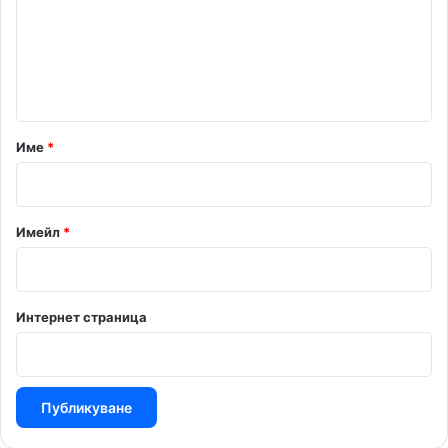
е
н
т
а
р
Име
*
:
*
Имейл
*
Интернет страница