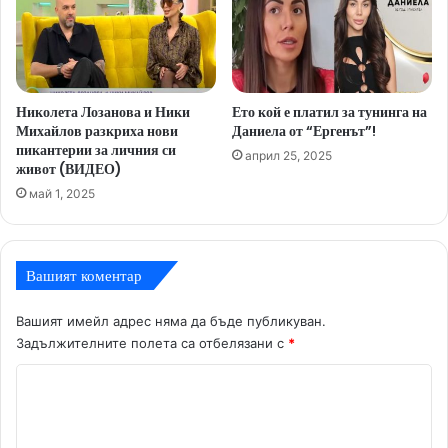
Николета Лозанова и Ники
Ето кой е платил за тунинга на
Михайлов разкриха нови
Даниела от “Ергенът”!
пикантерии за личния си
април 25, 2025
живот (ВИДЕО)
май 1, 2025
Вашият коментар
Вашият имейл адрес няма да бъде публикуван.
Задължителните полета са отбелязани с
*
К
о
м