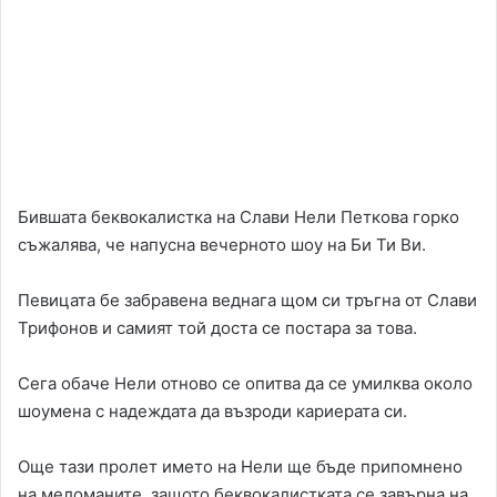
Бившата беквокалистка на Слави Нели Петкова горко
съжалява, че напусна вечерното шоу на Би Ти Ви.
Певицата бе забравена веднага щом си тръгна от Слави
Трифонов и самият той доста се постара за това.
Сега обаче Нели отново се опитва да се умилква около
шоумена с надеждата да възроди кариерата си.
Още тази пролет името на Нели ще бъде припомнено
на меломаните, защото беквокалистката се завърна на