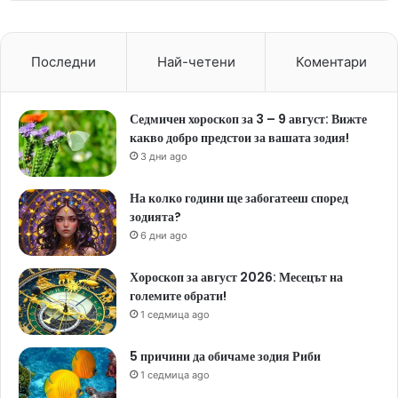
Последни
Най-четени
Коментари
Седмичен хороскоп за 3 – 9 август: Вижте
какво добро предстои за вашата зодия!
3 дни ago
На колко години ще забогатееш според
зодията?
6 дни ago
Хороскоп за август 2026: Месецът на
големите обрати!
1 седмица ago
5 причини да обичаме зодия Риби
1 седмица ago