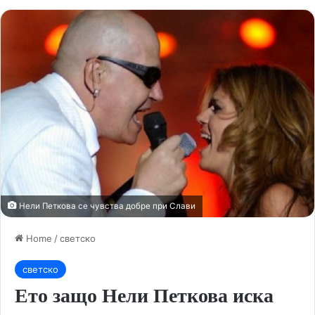
Нели Петкова се чувства добре при Слави
Home
/
светско
светско
Ето защо Нели Петкова иска