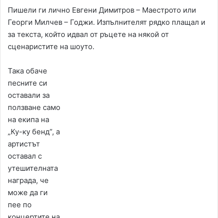
Пишели ги лично Евгени Димитров – Маестрото или
Георги Милчев – Годжи. Изпълнителят рядко плащал и
за текста, който идвал от ръцете на някой от
сценаристите на шоуто.
Така обаче
песните си
оставали за
ползване само
на екипа на
„Ку-ку бенд”, а
артистът
оставал с
утешителната
награда, че
може да ги
пее по
концертите на