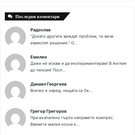
t
m
Последни коментари
Радослав
"Докато другите виждат проблем, те вече
измислят решение." О...
Емилио
Даже не искам и да експериментирам! В Англия
до пенсия! Посл...
Данаил Георгиев
Всичко е наред, нещата.са Ок...
Григор Григоров
При възпалено гърло направете компрес.
Вземете малка носна к...