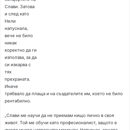
Слави. Затова
и след като
Нели
напуснала,
вече не било
никак
коректно да ги
използва, за да
си изкарва с
тях
прехраната.
Иначе
трябвало да плаща и на създателите им, което не било
рентабилно.
„Слави ме научи да не приемам нищо лично в своя
живот. Той ме обучи като професионалист, защото е
имало много напрегнати моменти. Напуснах, защото