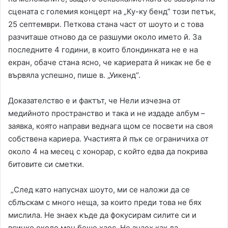
сцената с големия концерт на „Ку-ку бенд” този петък,
25 септември. Петкова стана част от шоуто и с това
разчиташе отново да се разшуми около името й. За
последните 4 години, в които блондинката не е на
екран, обаче стана ясно, че кариерата й никак не бе е
вървяла успешно, пише в. „Уикенд“.
Доказателство е и фактът, че Нели изчезна от
медийното пространство и така и не издаде албум –
заявка, която направи веднага щом се посвети на своя
собствена кариера. Участията й пък се ограничиха от
около 4 на месец с хонорар, с който едва да покрива
битовите си сметки.
„След като напуснах шоуто, ми се наложи да се
сблъскам с много неща, за които преди това не бях
мислила. Не знаех къде да фокусирам силите си и
всичко около мен беше хаос. Не знаех как да