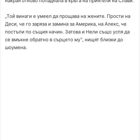
накрая отново попаднала в кръга на приятели на Слави.
„Той винаги е умеел да прощава на жените. Прости на
Деси, че го заряза и замина за Америка, на Алекс, че
постъпи по същия начин. Затова и Нели също успя да
се вмъкне обратно в сърцето му”, нищят близки до
шоумена.