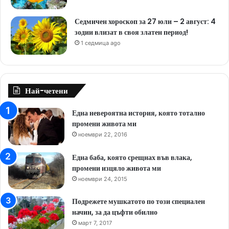
Седмичен хороскоп за 27 юли – 2 август: 4
зодии влизат в своя златен период!
1 седмица ago
Най-четени
Една невероятна история, която тотално
промени живота ми
ноември 22, 2016
Една баба, която срещнах във влака,
промени изцяло живота ми
ноември 24, 2015
Подрежете мушкатото по този специален
начин, за да цъфти обилно
март 7, 2017