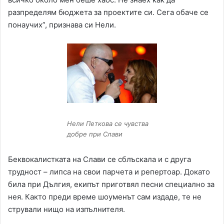
разпределям бюджета за проектите си. Сега обаче се
понаучих”, признава си Нели.
Нели Петкова се чувства
добре при Слави
Беквокалистката на Слави се сблъскала и с друга
трудност – липса на свои парчета и репертоар. Докато
била при Дългия, екипът приготвял песни специално за
нея. Както преди време шоуменът сам издаде, те не
стрували нищо на изпълнителя.