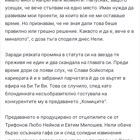
усещах, че вече стъпвам на едно място. Имах нужда да
развивам мои проекти, за които все не ми оставаше
време. Но признавам, че не зная дали това беше
правилно или грешно решение. Каквото и да е, вече е в
миналото”, с доза тъга споделя днес Нели.
Заради рязката промяна в статута си на звезда тя
преживя не един и два скандала на главата си. Преди
време дори се появи слух, че Слави бойкотира
кариерата й и е забранил парчетата й да се въртят в
ефира на Би Ти Ви. Това се случило, след като
блондинката несъобразително гостувала на
конкурентите му в предаването „Комиците”.
Предаването е продуцирано от отцепилите се от
Трифонов Любо Нейков и Евтим Милошев. Нели обаче
бързо осъзнала гафа си и след солидни извинения