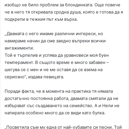
изобщо не било проблем за блондинката. Още повече
че в него тя откривала сродна душа, която е готова да я
подкрепи в тежкия път към върха.
„Двамата с него имаме различни интереси, но
намираме начин да сме заедно въпреки всички
ангажименти.
Той е търпелив и успява да уравновеси моя буен
темперамент. В същото време е много забавен –
шегува се с мен и не ме оставя да се взема на
сериозно”, издава певицата.
Поради факта, че в момента на практика тя нямала
достатъчно постоянна работа, двамата смятали да не
избързват със създаването на семейство. А и Нели не
напирала особено много да се види като булка.
„Посветила съм му една от най-хубавите си песни. Той