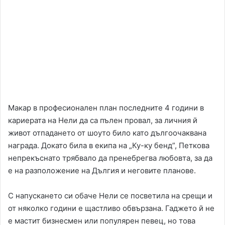
Макар в професионален план последните 4 години в
кариерата на Нели да са пълен провал, за личния й
живот отпадането от шоуто било като дългоочаквана
награда. Докато била в екипа на „Ку-ку бенд”, Петкова
непрекъснато трябвало да пренебрегва любовта, за да
е на разположение на Дългия и неговите планове.
С напускането си обаче Нели се посветила на срещи и
от няколко години е щастливо обвързана. Гаджето й не
е мастит бизнесмен или популярен певец, но това