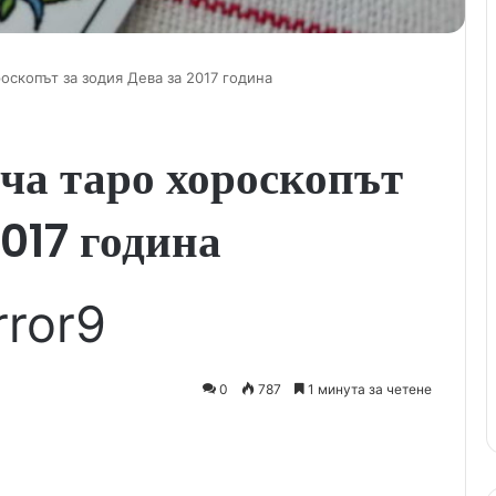
оскопът за зодия Дева за 2017 година
ча таро хороскопът
2017 година
rror9
0
787
1 минута за четене