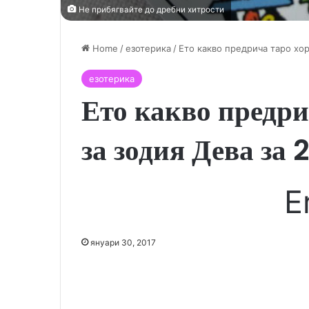
Не прибягвайте до дребни хитрости
Home
/
езотерика
/
Ето какво предрича таро хор
езотерика
Ето какво предри
за зодия Дева за 
E
януари 30, 2017