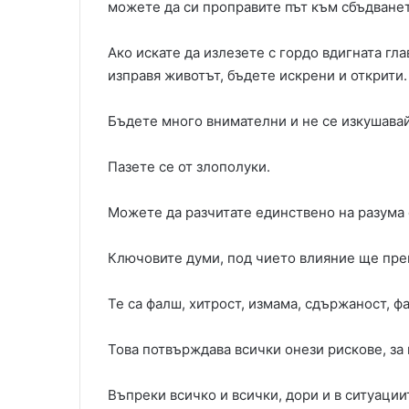
можете да си проправите път към сбъдванет
Ако искате да излезете с гордо вдигната гл
изправя животът, бъдете искрени и открити.
Бъдете много внимателни и не се изкушавай
Пазете се от злополуки.
Можете да разчитате единствено на разума 
Ключовите думи, под чието влияние ще преми
Те са фалш, хитрост, измама, сдържаност, ф
Това потвърждава всички онези рискове, за 
Въпреки всичко и всички, дори и в ситуациит