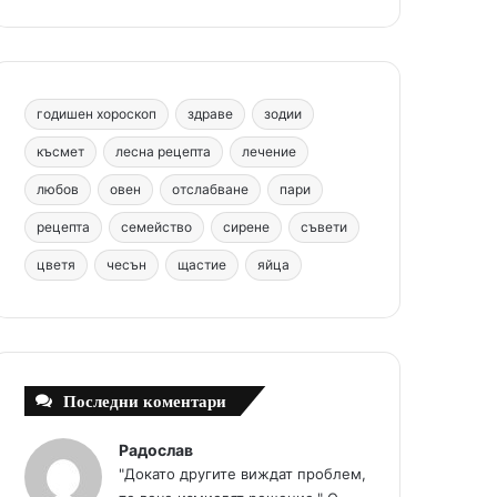
b
e
u
a
o
o
r
b
g
m
o
e
e
r
годишен хороскоп
здраве
зодии
k
s
a
късмет
лесна рецепта
лечение
любов
овен
отслабване
пари
t
m
рецепта
семейство
сирене
съвети
цветя
чесън
щастие
яйца
Последни коментари
Радослав
"Докато другите виждат проблем,