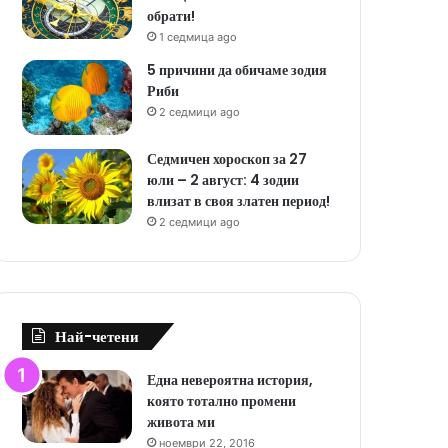
обрати!
1 седмица ago
5 причини да обичаме зодия
Риби
2 седмици ago
Седмичен хороскоп за 27
юли – 2 август: 4 зодии
влизат в своя златен период!
2 седмици ago
Най-четени
Една невероятна история,
която тотално промени
живота ми
ноември 22, 2016