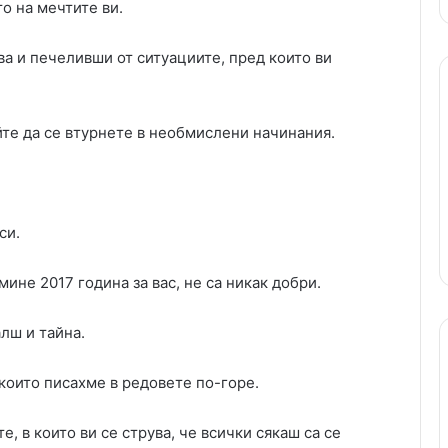
о на мечтите ви.
ава и печеливши от ситуациите, пред които ви
те да се втурнете в необмислени начинания.
си.
не 2017 година за вас, не са никак добри.
алш и тайна.
които писахме в редовете по-горе.
е, в които ви се струва, че всички сякаш са се