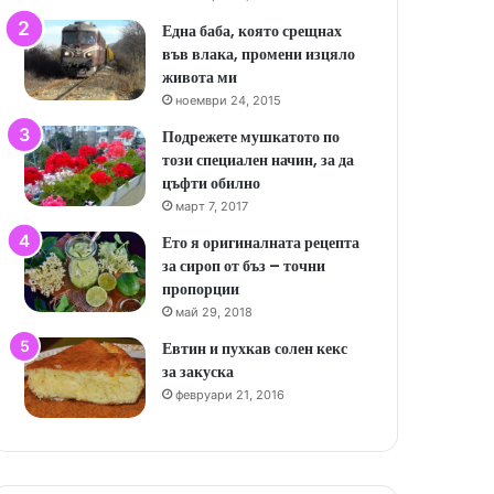
Една баба, която срещнах
във влака, промени изцяло
живота ми
ноември 24, 2015
Подрежете мушкатото по
този специален начин, за да
цъфти обилно
март 7, 2017
Ето я оригиналната рецепта
за сироп от бъз – точни
пропорции
май 29, 2018
Евтин и пухкав солен кекс
за закуска
февруари 21, 2016