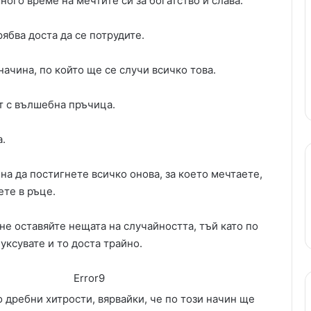
ого време на мечтите си за богатство и слава.
рябва доста да се потрудите.
начина, по който ще се случи всичко това.
т с вълшебна пръчица.
а.
на да постигнете всичко онова, за което мечтаете,
ете в ръце.
не оставяйте нещата на случайността, тъй като по
уксувате и то доста трайно.
Error9
 дребни хитрости, вярвайки, че по този начин ще