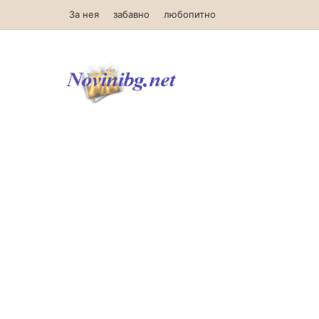
За нея
забавно
любопитно