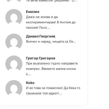
те вече измислят решение." О...
Емилио
Даже не искам и да
експериментирам! В Англия до
пенсия! Посл...
Данаил Георгиев
Всичко е наред, нещата.са Ок...
Григор Григоров
При възпалено гърло направете
компрес. Вземете малка носна
к...
Koko
И аз това си помислих! Да бяха го
гръмнали тоя идиот!...