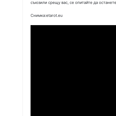
съюзили срещу вас, се опитайте да останете
Снимка:etarot.eu