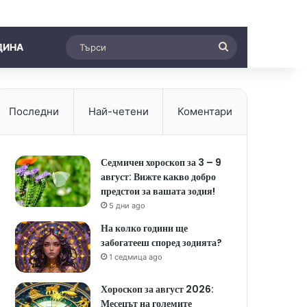
Търси
ДИНА
Последни
Най-четени
Коментари
Седмичен хороскоп за 3 – 9
август: Вижте какво добро
предстои за вашата зодия!
5 дни ago
На колко години ще
забогатееш според зодията?
1 седмица ago
Хороскоп за август 2026:
Месецът на големите