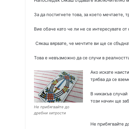
Напоследък сякаш отдавате изключително мн
За да постигнете това, за което мечтаете, т
Вие обаче като че ли не се интересувате от 
Сякаш вярвате, че мечтите ви ще се сбъдна
Това е невъзможно да се случи в реалностт
Ако искате наисти
трябва да се взем
В никакъв случай 
този начин ще заб
Не прибягвайте до
дребни хитрости
Не прибягвайте до