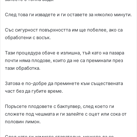
След това ги извадете и ги оставете за няколко минути.
Със сигурност повърхността им ще побелее, ако са
обработени с восък.
Тази процедура обаче е излишна, тъй като на пазара
почти няма плодове, които да не са преминали през
тази обработка.
Затова е по-добре да преминете към съществената
част без да губите време.
Поръсете плодовете с бакпулвер, след което ги
сложете под чешмата и ги залейте с оцет или сока от
половин лимон.
След като ги измиете старателно, можете да се