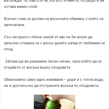
изглеждат те, както и че, когато ги миете, по ръцете ви
остава мазен слой.
Всичко това се дължи на восъчната обвивка, с която са
запечатани.
Със сигурност обаче никой от вас не би искал да
запълни стомаха си с восък докато хапва от любимия си
плод.
Затова ще ви разкрием лесен начин, чрез който да се
отървете от восъка върху плодовете.
Обикновено само едно измиване – дори и с топла вода,
не е достатъчно да отстраните восъка по плодовете.