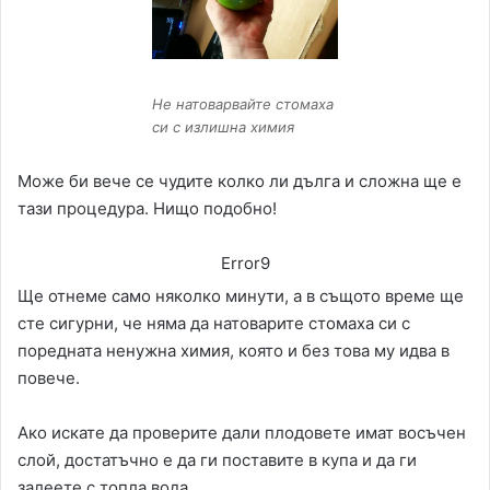
Не натоварвайте стомаха
си с излишна химия
Може би вече се чудите колко ли дълга и сложна ще е
тази процедура. Нищо подобно!
Error9
Ще отнеме само няколко минути, а в същото време ще
сте сигурни, че няма да натоварите стомаха си с
поредната ненужна химия, която и без това му идва в
повече.
Ако искате да проверите дали плодовете имат восъчен
слой, достатъчно е да ги поставите в купа и да ги
залеете с топла вода.