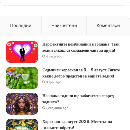
Последни
Най-четени
Коментари
Перфектните комбинации в зодиака: Тези
зодии сякаш са създадени една за друга!
4 часа ago
Седмичен хороскоп за 3 – 9 август: Вижте
какво добро предстои за вашата зодия!
6 дни ago
На колко години ще забогатееш според
зодията?
1 седмица ago
Хороскоп за август 2026: Месецът на
големите обрати!