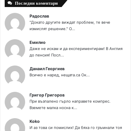
Последни коментари
Радослав
"Докато другите виждат проблем, те вече
измислят решение." О...
Емилио
Даже не искам и да експериментирам! В Англия
до пенсия! Посл...
Данаил Георгиев
Всичко е наред, нещата.са Ок...
Григор Григоров
При възпалено гърло направете компрес.
Вземете малка носна к...
Koko
И аз това си помислих! Да бяха го гръмнали тоя