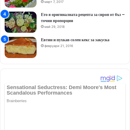
март 7, 2017
Ето я оригиналната рецепта за сироп от бъз –
точни пропорции
май 29, 2018
Евтин и пухкав солен кекс за закуска
февруари 21, 2016