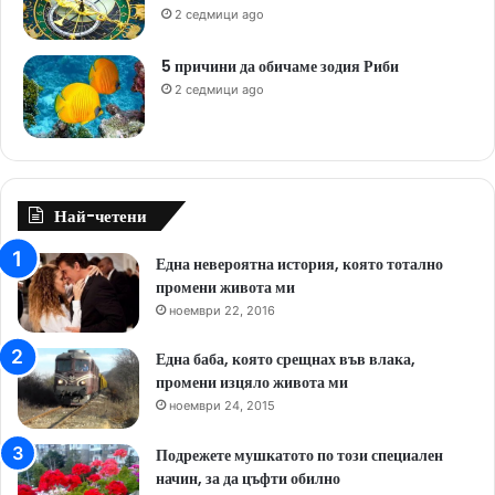
2 седмици ago
5 причини да обичаме зодия Риби
2 седмици ago
Най-четени
Една невероятна история, която тотално
промени живота ми
ноември 22, 2016
Една баба, която срещнах във влака,
промени изцяло живота ми
ноември 24, 2015
Подрежете мушкатото по този специален
начин, за да цъфти обилно