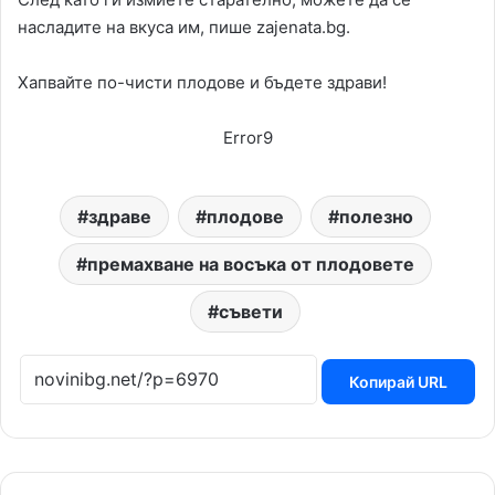
насладите на вкуса им, пише zajenata.bg.
Хапвайте по-чисти плодове и бъдете здрави!
Error9
здраве
плодове
полезно
премахване на восъка от плодовете
съвети
Копирай URL