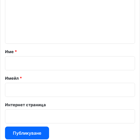
м
е
н
т
а
р
Име
*
:
*
Имейл
*
Интернет страница