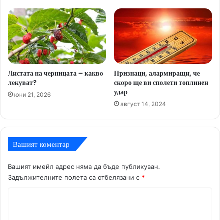
Листата на черницата – какво
Признаци, алармиращи, че
лекуват?
скоро ще ви сполети топлинен
удар
юни 21, 2026
август 14, 2024
Вашият коментар
Вашият имейл адрес няма да бъде публикуван.
Задължителните полета са отбелязани с
*
К
о