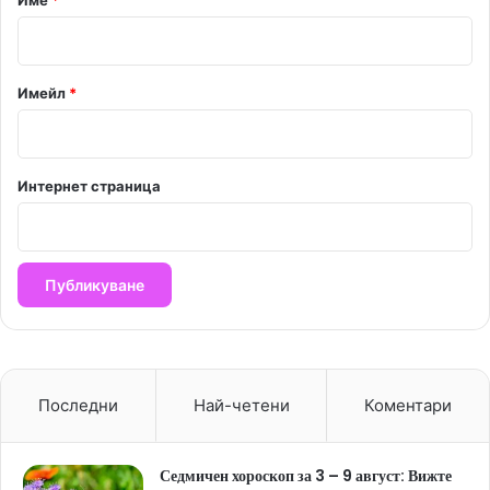
:
*
Имейл
*
Интернет страница
Последни
Най-четени
Коментари
Седмичен хороскоп за 3 – 9 август: Вижте