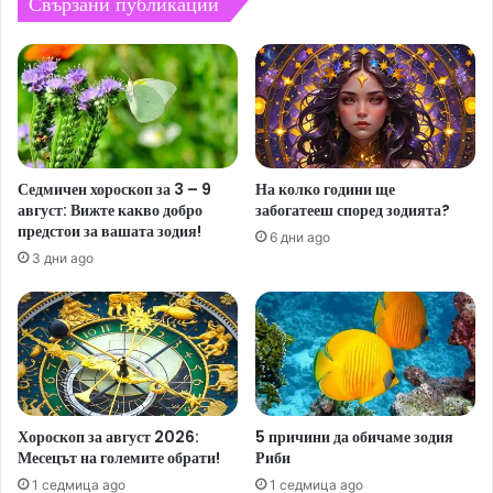
Свързани публикации
Седмичен хороскоп за 3 – 9
На колко години ще
август: Вижте какво добро
забогатееш според зодията?
предстои за вашата зодия!
6 дни ago
3 дни ago
Хороскоп за август 2026:
5 причини да обичаме зодия
Месецът на големите обрати!
Риби
1 седмица ago
1 седмица ago