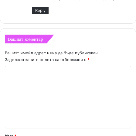
Reply
Вашият коментар
Вашият имейл адрес няма да бъде публикуван.
Задължителните полета са отбелязани с
*
К
о
м
е
н
т
а
р
Име
*