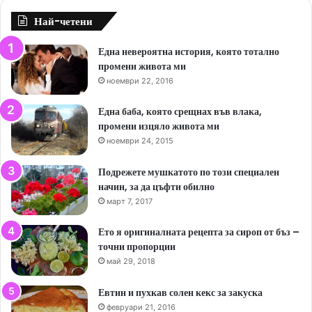
Най-четени
Една невероятна история, която тотално
промени живота ми
ноември 22, 2016
Една баба, която срещнах във влака,
промени изцяло живота ми
ноември 24, 2015
Подрежете мушкатото по този специален
начин, за да цъфти обилно
март 7, 2017
Ето я оригиналната рецепта за сироп от бъз –
точни пропорции
май 29, 2018
Евтин и пухкав солен кекс за закуска
февруари 21, 2016