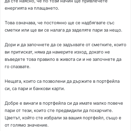
да сте наясно, че по този начин ще привлечете
енергията на плащането.
Това означава, че постоянно ще се надбягвате със
сметки или ще ви се налага да заделяте пари за нещо.
Дори и да започнете да се задъхвате от сметките, които
ви притискат, няма да намерите изход, докато не
въведете това правило в живота си и не започнете да
го спазвате.
Нещата, които са позволени да държите в портфейла
си, са пари и банкови карти.
Добре е винаги в портфейла си да имате малко повече
пари от тези, които сте предвидили да похарчите.
Цветът, който сте избрали за вашия портфейл, също е
от голямо значение.