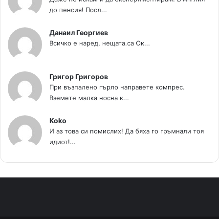
до пенсия! Посл...
Данаил Георгиев
Всичко е наред, нещата.са Ок...
Григор Григоров
При възпалено гърло направете компрес.
Вземете малка носна к...
Koko
И аз това си помислих! Да бяха го гръмнали тоя
идиот!...