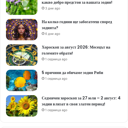
какво добро предстои за вашата зодия!
3 дни ago
На колко години ще забогатееш според
зодията?
6 дни ago
Хороскоп за август 2026: Месецът на
големите обрати!
1 седмица ago
5 причини да обичаме зодия Риби
1 седмица ago
Седмичен хороскоп за 27 юли – 2 август: 4
зодии влизат в своя златен период!
1 седмица ago