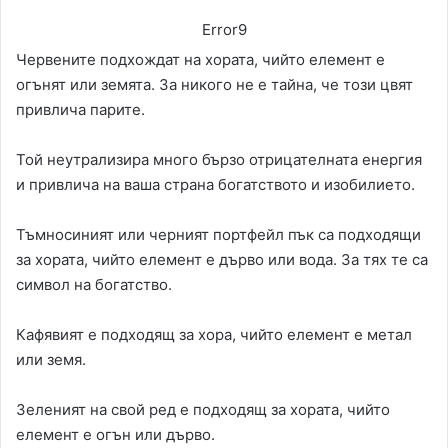
Error9
Червените подхождат на хората, чийто елемент е
огънят или земята. За никого не е тайна, че този цвят
привлича парите.
Той неутрализира много бързо отрицателната енергия
и привлича на ваша страна богатството и изобилието.
Тъмносиният или черният портфейл пък са подходящи
за хората, чийто елемент е дърво или вода. За тях те са
символ на богатство.
Кафявият е подходящ за хора, чийто елемент е метал
или земя.
Зеленият на свой ред е подходящ за хората, чийто
елемент е огън или дърво.