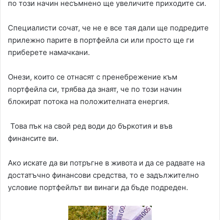
по този начин несъмнено ще увеличите приходите си.
Специалисти сочат, че не е все тая дали ще подредите
прилежно парите в портфейла си или просто ще ги
приберете намачкани.
Онези, които се отнасят с пренебрежение към
портфейла си, трябва да знаят, че по този начин
блокират потока на положителната енергия.
Това пък на свой ред води до бъркотия и във
финансите ви.
Ако искате да ви потръгне в живота и да се радвате на
достатъчно финансови средства, то е задължително
условие портфейлът ви винаги да бъде подреден.