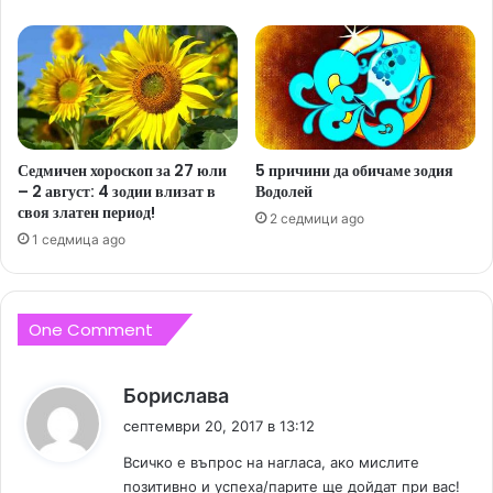
Седмичен хороскоп за 27 юли
5 причини да обичаме зодия
– 2 август: 4 зодии влизат в
Водолей
своя златен период!
2 седмици ago
1 седмица ago
One Comment
к
Борислава
а
септември 20, 2017 в 13:12
з
Всичко е въпрос на нагласа, ако мислите
а
позитивно и успеха/парите ще дойдат при вас!
: