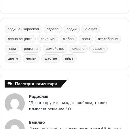
c
n
u
s
.
e
t
T
t
c
b
e
u
a
o
годишен хороскоп
здраве
зодии
късмет
o
r
b
g
m
лесна рецепта
лечение
любов
овен
отслабване
o
e
e
r
пари
рецепта
семейство
сирене
съвети
цветя
чесън
k
щастие
s
яйца
a
t
m
Последни коментари
Радослав
"Докато другите виждат проблем, те вече
измислят решение." О...
Емилио
Даже не искам и да експериментирам! В Англия