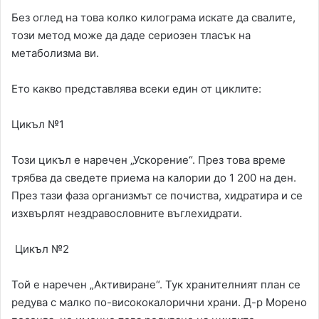
Без оглед на това колко килограма искате да свалите,
този метод може да даде сериозен тласък на
метаболизма ви.
Ето какво представлява всеки един от циклите:
Цикъл №1
Този цикъл е наречен „Ускорение“. През това време
трябва да сведете приема на калории до 1 200 на ден.
През тази фаза организмът се почиства, хидратира и се
изхвърлят нездравословните въглехидрати.
Цикъл №2
Той е наречен „Активиране“. Тук хранителният план се
редува с малко по-висококалорични храни. Д-р Морено