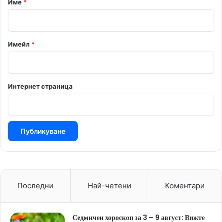
Име
*
:
*
Имейл
*
Интернет страница
Последни
Най-четени
Коментари
Седмичен хороскоп за 3 – 9 август: Вижте