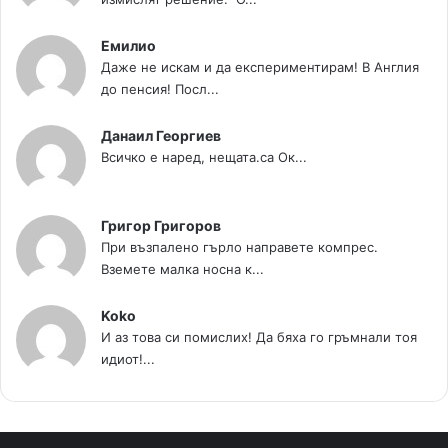
Емилио
Даже не искам и да експериментирам! В Англия
до пенсия! Посл...
Данаил Георгиев
Всичко е наред, нещата.са Ок...
Григор Григоров
При възпалено гърло направете компрес.
Вземете малка носна к...
Koko
И аз това си помислих! Да бяха го гръмнали тоя
идиот!...