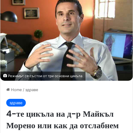
Режимът се състои от три основни цикъла
Home
/
здраве
здраве
4-те цикъла на д-р Майкъл
Морено или как да отслабнем