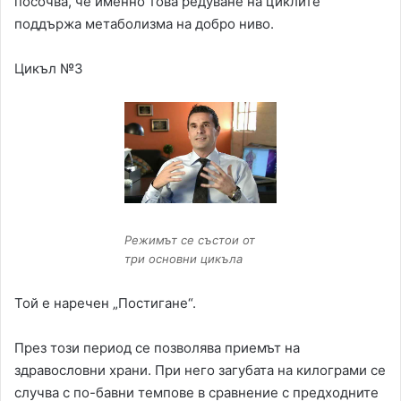
посочва, че именно това редуване на циклите
поддържа метаболизма на добро ниво.
Цикъл №3
Режимът се състои от
три основни цикъла
Той е наречен „Постигане“.
През този период се позволява приемът на
здравословни храни. При него загубата на килограми се
случва с по-бавни темпове в сравнение с предходните