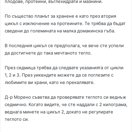
плодове, протеини, въглехидрати и мазнини.
По същество планът за хранене е като през втория
цикъл с изключение на протеините. Те трябва да бъдат
сведени до големината на малка домакинска гъба.
В последния цикъл се предполага, че вече сте успели
да достигнете до така мечтаното тегло.
През седмица трябва да следвате указанията от цикли
1, 2 и 3. През уикендите можете да се поглезите с
любимите ви храни, като не прекалявате.
Д-р Морено съветва да проверявате теглото си веднъж
седмично. Когато видите, че сте наддали с 2 килограма,
веднага минете на цикъл 2, докато не регулирате
теглото си.