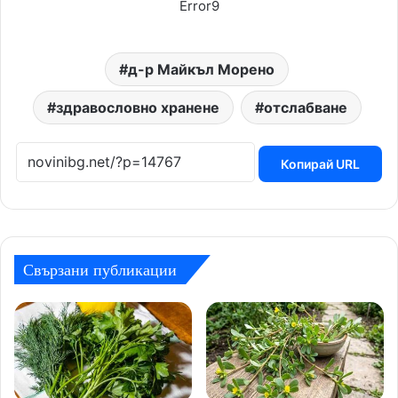
Error9
д-р Майкъл Морено
здравословно хранене
отслабване
Копирай URL
Свързани публикации