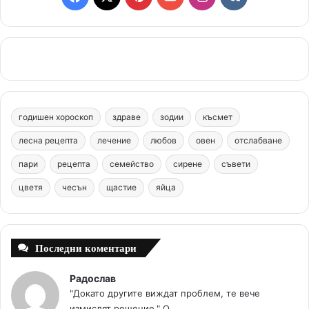
a
i
o
n
k
c
n
u
s
.
e
t
T
t
c
b
e
u
a
o
годишен хороскоп
здраве
зодии
късмет
o
r
b
g
m
лесна рецепта
лечение
любов
овен
отслабване
o
e
e
r
пари
рецепта
семейство
сирене
съвети
цветя
чесън
k
щастие
s
яйца
a
t
m
Последни коментари
Радослав
"Докато другите виждат проблем, те вече
измислят решение." О...