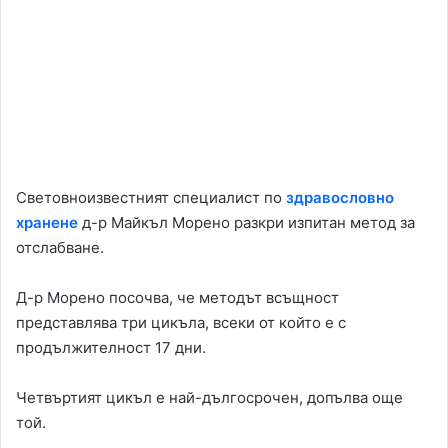
Световноизвестният специалист по
здравословно
хранене
д-р Майкъл Морено разкри изпитан метод за
отслабване.
Д-р Морено посочва, че методът всъщност
представлява три цикъла, всеки от който е с
продължителност 17 дни.
Четвъртият цикъл е най-дългосрочен, допълва още
той.