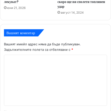
лекуват?
скоро ще ви сполети топлинен
удар
юни 21, 2026
август 14, 2024
Вашият коментар
Вашият имейл адрес няма да бъде публикуван.
Задължителните полета са отбелязани с
*
К
о
м
е
н
т
а
р