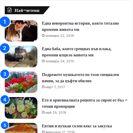
Най-четени
Една невероятна история, която тотално
промени живота ми
ноември 22, 2016
Една баба, която срещнах във влака,
промени изцяло живота ми
ноември 24, 2015
Подрежете мушкатото по този специален
начин, за да цъфти обилно
март 7, 2017
Ето я оригиналната рецепта за сироп от бъз –
точни пропорции
май 29, 2018
Евтин и пухкав солен кекс за закуска
февруари 21, 2016