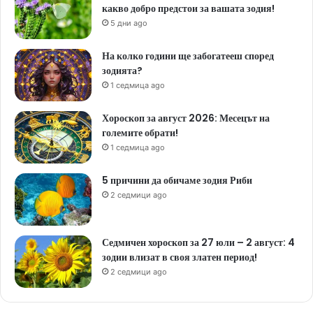
какво добро предстои за вашата зодия!
5 дни ago
На колко години ще забогатееш според
зодията?
1 седмица ago
Хороскоп за август 2026: Месецът на
големите обрати!
1 седмица ago
5 причини да обичаме зодия Риби
2 седмици ago
Седмичен хороскоп за 27 юли – 2 август: 4
зодии влизат в своя златен период!
2 седмици ago