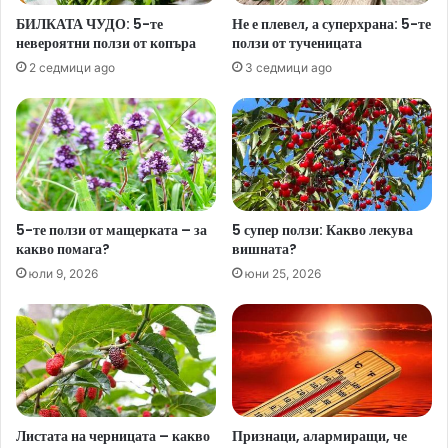
БИЛКАТА ЧУДО: 5-те
Не е плевел, а суперхрана: 5-те
невероятни ползи от копъра
ползи от тученицата
2 седмици ago
3 седмици ago
5-те ползи от мащерката – за
5 супер ползи: Какво лекува
какво помага?
вишната?
юли 9, 2026
юни 25, 2026
Листата на черницата – какво
Признаци, алармиращи, че