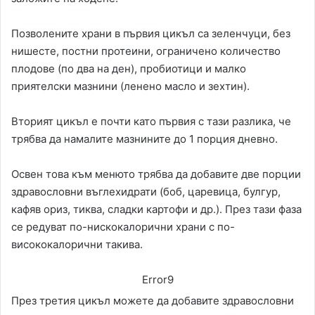
Позволените храни в първия цикъл са зеленчуци, без
нишесте, постни протеини, ограничено количество
плодове (по два на ден), пробиотици и малко
приятелски мазнини (ленено масло и зехтин).
Вторият цикъл е почти като първия с тази разлика, че
трябва да намалите мазнините до 1 порция дневно.
Освен това към менюто трябва да добавите две порции
здравословни въглехидрати (боб, царевица, булгур,
кафяв ориз, тиква, сладки картофи и др.). През тази фаза
се редуват по-нискокалорични храни с по-
висококалорични такива.
Error9
През третия цикъл можете да добавите здравословни